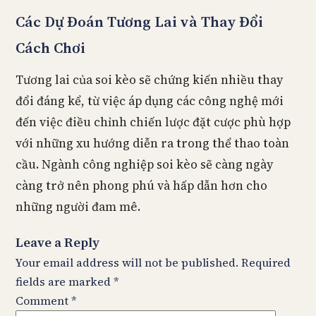
Các Dự Đoán Tương Lai và Thay Đổi
Cách Chơi
Tương lai của soi kèo sẽ chứng kiến nhiều thay
đổi đáng kể, từ việc áp dụng các công nghệ mới
đến việc điều chỉnh chiến lược đặt cược phù hợp
với những xu hướng diễn ra trong thể thao toàn
cầu. Ngành công nghiệp soi kèo sẽ càng ngày
càng trở nên phong phú và hấp dẫn hơn cho
những người đam mê.
Leave a Reply
Your email address will not be published.
Required
fields are marked
*
Comment
*