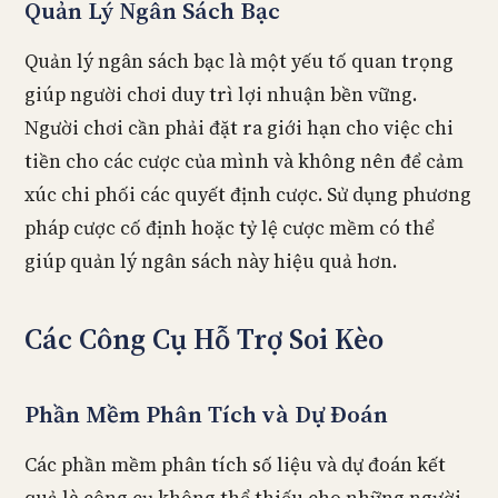
Quản Lý Ngân Sách Bạc
Quản lý ngân sách bạc là một yếu tố quan trọng
giúp người chơi duy trì lợi nhuận bền vững.
Người chơi cần phải đặt ra giới hạn cho việc chi
tiền cho các cược của mình và không nên để cảm
xúc chi phối các quyết định cược. Sử dụng phương
pháp cược cố định hoặc tỷ lệ cược mềm có thể
giúp quản lý ngân sách này hiệu quả hơn.
Các Công Cụ Hỗ Trợ Soi Kèo
Phần Mềm Phân Tích và Dự Đoán
Các phần mềm phân tích số liệu và dự đoán kết