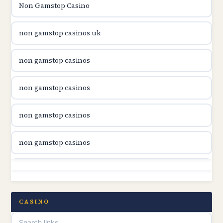
Non Gamstop Casino
utländska casino
non gamstop casinos uk
utländska casino
non gamstop casinos
casinon på nätet
non gamstop casinos
online casino canada
non gamstop casinos
online casino canada
non gamstop casinos
online casino canada
non gamstop casinos
online casino canada
non gamstop casinos
CASINO
online casinos