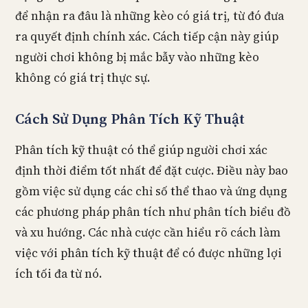
để nhận ra đâu là những kèo có giá trị, từ đó đưa
ra quyết định chính xác. Cách tiếp cận này giúp
người chơi không bị mắc bẫy vào những kèo
không có giá trị thực sự.
Cách Sử Dụng Phân Tích Kỹ Thuật
Phân tích kỹ thuật có thể giúp người chơi xác
định thời điểm tốt nhất để đặt cược. Điều này bao
gồm việc sử dụng các chỉ số thể thao và ứng dụng
các phương pháp phân tích như phân tích biểu đồ
và xu hướng. Các nhà cược cần hiểu rõ cách làm
việc với phân tích kỹ thuật để có được những lợi
ích tối đa từ nó.