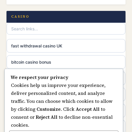
online casino canada
non gamstop casinos
CASINO
online casinos
non gamstop casinos
casino norge
non gamstop casinos
fast withdrawal casino UK
uusimmat nettikasinot
non gamstop casinos
bitcoin casino bonus
meilleur casino en ligne
We respect your privacy
non gamstop casinos
online casinos
sazkove kancelare cr
Cookies help us improve your experience,
deliver personalized content, and analyze
non gamstop casinos
online casino
sázkové kanceláře
traffic. You can choose which cookies to allow
by clicking
Customize
. Click
Accept All
to
casinos not on gamstop
online casino cz
consent or
Reject All
to decline non-essential
cookies.
Kèo Nhà Cái