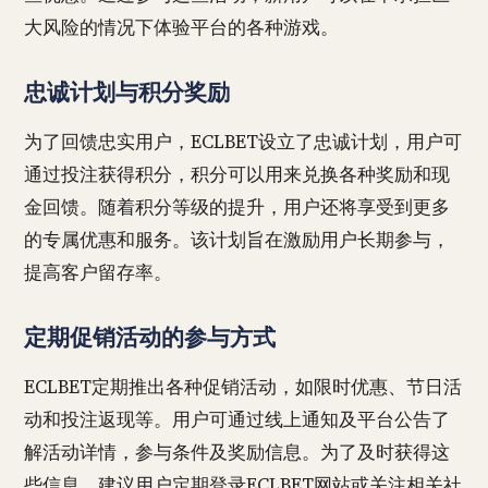
大风险的情况下体验平台的各种游戏。
忠诚计划与积分奖励
为了回馈忠实用户，ECLBET设立了忠诚计划，用户可
通过投注获得积分，积分可以用来兑换各种奖励和现
金回馈。随着积分等级的提升，用户还将享受到更多
的专属优惠和服务。该计划旨在激励用户长期参与，
提高客户留存率。
定期促销活动的参与方式
ECLBET定期推出各种促销活动，如限时优惠、节日活
动和投注返现等。用户可通过线上通知及平台公告了
解活动详情，参与条件及奖励信息。为了及时获得这
些信息，建议用户定期登录ECLBET网站或关注相关社