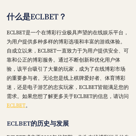
什么是ECLBET？
ECLBET是一个在博彩行业极具声望的在线娱乐平台，
为用户提供多种多样的博彩选项和丰富的游戏体验。
自成立以来，ECLBET一直致力于为用户提供安全、可
靠和公正的博彩服务。通过不断创新和优化用户体
验，该平台吸引了大量的玩家，成为了在线博彩市场
的重要参与者。无论您是线上棋牌爱好者、体育博彩
迷，还是电子游艺的忠实玩家，ECLBET皆能满足您的
需求。如果您想了解更多关于ECLBET的信息，请访问
ECLBET
。
ECLBET的历史与发展