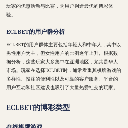
玩家的优惠活动与比赛，为用户创造最优的博彩体
验。
ECLBET的用户群分析
ECLBET的用户群体主要包括年轻人和中年人，其中以
男性用户为主，但女性用户的比例逐年上升。根据数
据分析，这些玩家大多集中在亚洲地区，尤其是华人
市场。玩家在选择ECLBET时，通常看重其棋牌游戏的
多样性、投注的便利性以及可靠的客户服务。平台的
用户互动和社区建设也吸引了大量热爱社交的玩家。
ECLBET的博彩类型
在线棋牌游戏