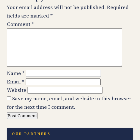
Your email address will not be published.
Required
fields are marked
*
Comment
*
Name
*
Email
*
Website
Save my name, email, and website in this browser
for the next time I comment.
OUR PARTNERS