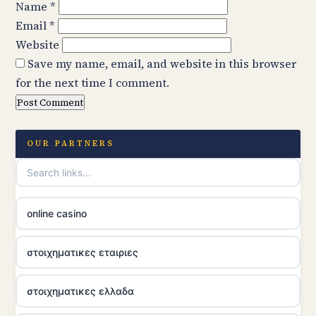
Name
*
Email
*
Website
Save my name, email, and website in this browser
for the next time I comment.
OUR PARTNERS
online casino
στοιχηματικες εταιριες
στοιχηματικες ελλαδα