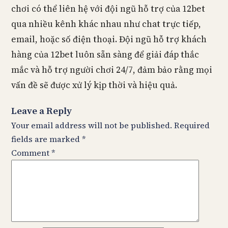
chơi có thể liên hệ với đội ngũ hỗ trợ của 12bet
qua nhiều kênh khác nhau như chat trực tiếp,
email, hoặc số điện thoại. Đội ngũ hỗ trợ khách
hàng của 12bet luôn sẵn sàng để giải đáp thắc
mắc và hỗ trợ người chơi 24/7, đảm bảo rằng mọi
vấn đề sẽ được xử lý kịp thời và hiệu quả.
Leave a Reply
Your email address will not be published.
Required
fields are marked
*
Comment
*