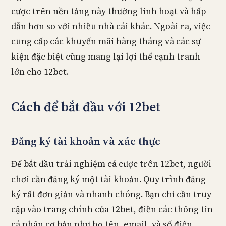
cược trên nền tảng này thường linh hoạt và hấp
dẫn hơn so với nhiều nhà cái khác. Ngoài ra, việc
cung cấp các khuyến mãi hàng tháng và các sự
kiện đặc biệt cũng mang lại lợi thế cạnh tranh
lớn cho 12bet.
Cách để bắt đầu với 12bet
Đăng ký tài khoản và xác thực
Để bắt đầu trải nghiệm cá cược trên 12bet, người
chơi cần đăng ký một tài khoản. Quy trình đăng
ký rất đơn giản và nhanh chóng. Bạn chỉ cần truy
cập vào trang chính của 12bet, điền các thông tin
cá nhân cơ bản như họ tên, email, và số điện