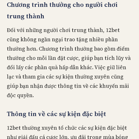
Chương trình thưởng cho người chơi
trung thành
Đối với những người chơi trung thành, 12bet
cũng không ngần ngại trao tặng nhiều phần
thưởng hơn. Chương trình thưởng bao gồm điểm
thưởng cho mỗi lần đặt cược, giúp bạn tích lũy và
đổi lấy các phần quà hấp dẫn khác. Việc giữ liên
lạc và tham gia các sự kiện thường xuyên cũng
giúp bạn nhận được thông tin về các khuyến mãi
độc quyền.
Thông tin về các sự kiện đặc biệt
12bet thường xuyên tổ chức các sự kiện đặc biệt
như giải đấu cá cược lớn, ưu đãi trong mùa bóng