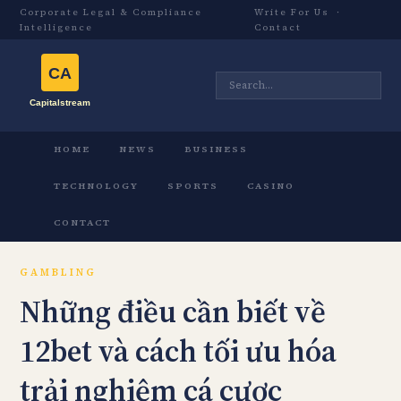
Corporate Legal & Compliance
Write For Us
·
Intelligence
Contact
HOME
NEWS
BUSINESS
TECHNOLOGY
SPORTS
CASINO
CONTACT
GAMBLING
Những điều cần biết về
12bet và cách tối ưu hóa
trải nghiệm cá cược